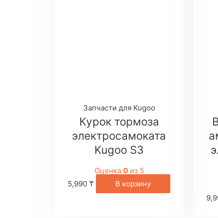
Запчасти для Kugoo
Курок тормоза
электросамоката
а
Kugoo S3
э
Оценка
0
из 5
5,990
₸
В корзину
9,