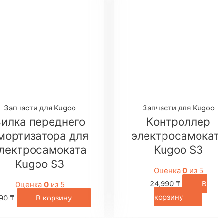
Запчасти для Kugoo
Запчасти для Kugoo
Вилка переднего
Контроллер
мортизатора для
электросамока
лектросамоката
Kugoo S3
Kugoo S3
Оценка
0
из 5
24,990
₸
В
Оценка
0
из 5
корзину
990
₸
В корзину