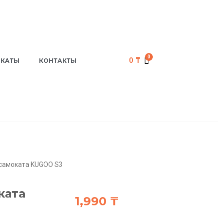
0
₸
ИКАТЫ
КОНТАКТЫ
осамоката KUGOO S3
ката
1,990
₸