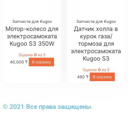
Запчасти для Kugoo
Запчасти для Kugoo
Мотор-колесо для
Датчик холла в
электросамоката
курок газа/
Kugoo S3 350W
тормоза для
электросамоката
Оценка
0
из 5
Kugoo S3
40,000
₸
В корзину
Оценка
0
из 5
490
₸
В корзину
© 2021 Все права защищены.
Создание сайтов www.
hyperlab.kz